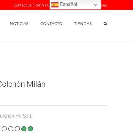
Español
Contact us (+34) 91 668 01 29
|
central@spumadrid.es
NOTICIAS
CONTACTO
TIENDAS
o
COLCHÓN MUELLE ENSACADO
Colchón Milán
Colchón Milán
olchón HR Soft.