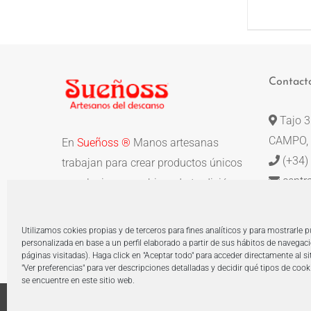
ES
/
P
TI
MÚ
VA
Contact
LA
OP
Tajo 
SE
P
CAMPO, 
En
Sueñoss ®
Manos artesanas
EL
(+34)
E
trabajan para crear productos únicos
LA
centr
y exclusivos, combinando tradición y
PÁ
DE
calidad.
P
Utilizamos cokies propias y de terceros para fines analíticos y para mostrarle 
personalizada en base a un perfil elaborado a partir de sus hábitos de navegac
páginas visitadas). Haga click en "Aceptar todo" para acceder directamente al si
"Ver preferencias" para ver descripciones detalladas y decidir qué tipos de coo
se encuentre en este sitio web.