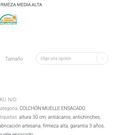
Tamaño

KU:
N/D
ategoría:
COLCHÓN MUELLE ENSACADO
tiquetas:
altura 30 cm
,
antiácaros
,
antichinches
,
abricación artesana
,
firmeza alta
,
garantia 3 años
,
uelle ensacado