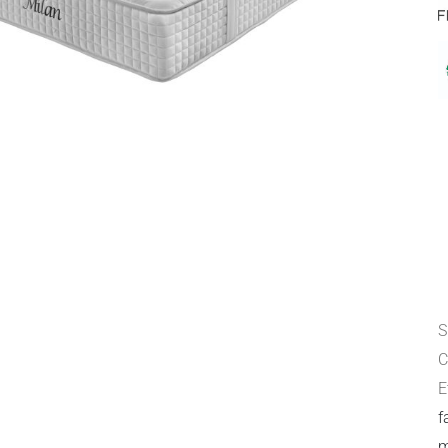
S
C
E
f
m